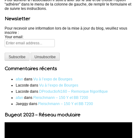
“adhérer” dans le menu de la colonne de gauche, de remplir le formulaire et
de suivre les instructions.
Newsletter
Pour recevoir une information lors de la mise à jour du blog, veuillez vous
inscrire :
Your email:
Commentaires récents
afan
dans
Vu à l’expo de Bourges
Lacoste
dans
Vu à l’expo de Bourges
Lacoste
dans
DProductioN160 – Remorque frigorifique
afan
dans
Fleischmann – 150 Y et BB 7200
Jaeggy
dans
Fleischmann – 150 Y et BB 7200
Bugeat 2023 – Réseau modulaire
Lecteur
vidéo