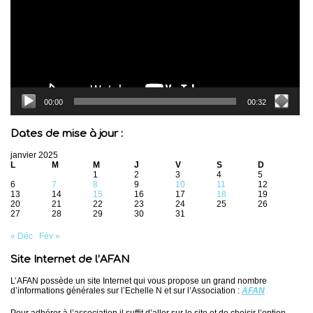
00:00
00:32
Dates de mise à jour :
janvier 2025
L
M
M
J
V
S
D
1
2
3
4
5
6
7
8
9
10
11
12
13
14
15
16
17
18
19
20
21
22
23
24
25
26
27
28
29
30
31
« Déc
Fév »
Site Internet de l’AFAN
L’AFAN possède un site Internet qui vous propose un grand nombre
d’informations générales sur l’Echelle N et sur l’Association :
AFAN
Pour adhérer à l’association il suffit d’aller sur le site et de choisir l’option