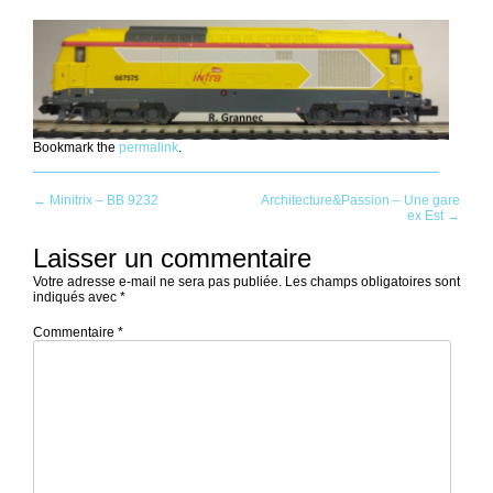
Bookmark the
permalink
.
Post
←
Minitrix – BB 9232
Architecture&Passion – Une gare
ex Est
→
navigation
Laisser un commentaire
Votre adresse e-mail ne sera pas publiée.
Les champs obligatoires sont
indiqués avec
*
Commentaire
*