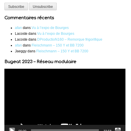
Commentaires récents
afan
dans
Vu à l’expo de Bourges
Lacoste
dans
Vu à l’expo de Bourges
Lacoste
dans
DProductioN160 – Remorque frigorifique
afan
dans
Fleischmann – 150 Y et BB 7200
Jaeggy
dans
Fleischmann – 150 Y et BB 7200
Bugeat 2023 – Réseau modulaire
Lecteur
vidéo