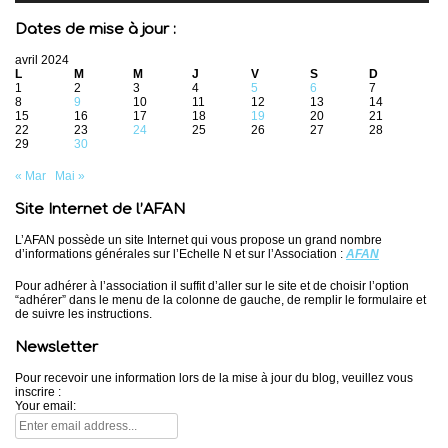
Dates de mise à jour :
avril 2024
L
M
M
J
V
S
D
1
2
3
4
5
6
7
8
9
10
11
12
13
14
15
16
17
18
19
20
21
22
23
24
25
26
27
28
29
30
« Mar
Mai »
Site Internet de l’AFAN
L’AFAN possède un site Internet qui vous propose un grand nombre
d’informations générales sur l’Echelle N et sur l’Association :
AFAN
Pour adhérer à l’association il suffit d’aller sur le site et de choisir l’option
“adhérer” dans le menu de la colonne de gauche, de remplir le formulaire et
de suivre les instructions.
Newsletter
Pour recevoir une information lors de la mise à jour du blog, veuillez vous
inscrire :
Your email: