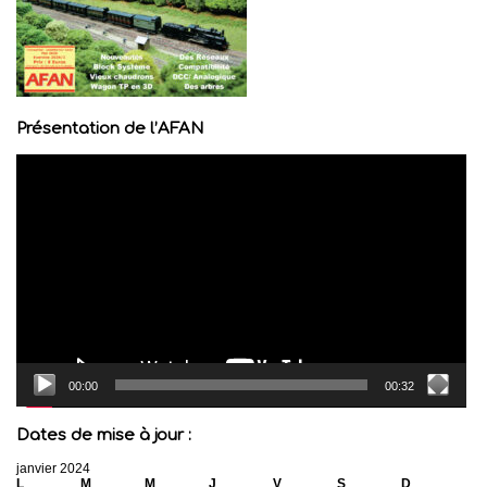
Présentation de l’AFAN
Lecteur
vidéo
00:00
00:32
Dates de mise à jour :
janvier 2024
L
M
M
J
V
S
D