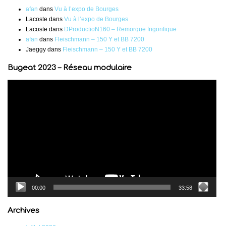
afan
dans
Vu à l’expo de Bourges
Lacoste
dans
Vu à l’expo de Bourges
Lacoste
dans
DProductioN160 – Remorque frigorifique
afan
dans
Fleischmann – 150 Y et BB 7200
Jaeggy
dans
Fleischmann – 150 Y et BB 7200
Bugeat 2023 – Réseau modulaire
Lecteur
vidéo
00:00
33:58
Archives