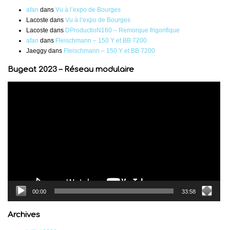
afan
dans
Vu à l’expo de Bourges
Lacoste
dans
Vu à l’expo de Bourges
Lacoste
dans
DProductioN160 – Remorque frigorifique
afan
dans
Fleischmann – 150 Y et BB 7200
Jaeggy
dans
Fleischmann – 150 Y et BB 7200
Bugeat 2023 – Réseau modulaire
Lecteur
vidéo
00:00
33:58
Archives