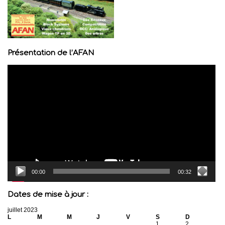
Présentation de l’AFAN
Lecteur
vidéo
00:00
00:32
Dates de mise à jour :
juillet 2023
L
M
M
J
V
S
D
1
2