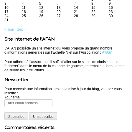
3
4
5
6
7
8
9
10
11
12
13
14
15
16
17
18
19
20
21
22
23
24
25
26
27
28
29
30
31
« Juin
Sep »
Site Internet de l’AFAN
L’AFAN possède un site Internet qui vous propose un grand nombre
d’informations générales sur l’Echelle N et sur l’Association :
AFAN
Pour adhérer à l’association il suffit d’aller sur le site et de choisir l’option
“adhérer” dans le menu de la colonne de gauche, de remplir le formulaire et
de suivre les instructions.
Newsletter
Pour recevoir une information lors de la mise à jour du blog, veuillez vous
inscrire :
Your email:
Commentaires récents