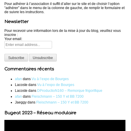
Pour adhérer à l’association il suffit d’aller sur le site et de choisir l’option
“adhérer” dans le menu de la colonne de gauche, de remplir le formulaire et
de suivre les instructions.
Newsletter
Pour recevoir une information lors de la mise à jour du blog, veuillez vous
inscrire :
Your email:
Commentaires récents
afan
dans
Vu à l’expo de Bourges
Lacoste
dans
Vu à l’expo de Bourges
Lacoste
dans
DProductioN160 – Remorque frigorifique
afan
dans
Fleischmann – 150 Y et BB 7200
Jaeggy
dans
Fleischmann – 150 Y et BB 7200
Bugeat 2023 – Réseau modulaire
Lecteur
vidéo