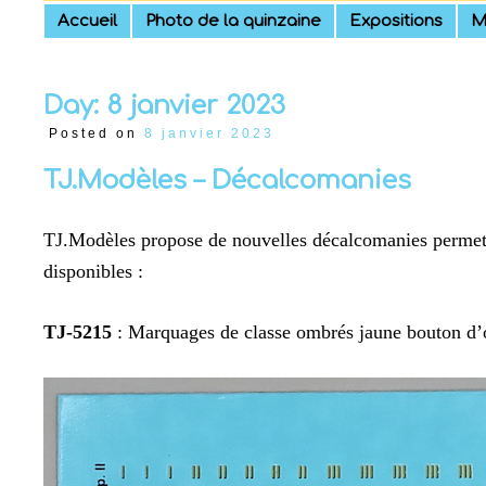
Skip
Accueil
Photo de la quinzaine
Expositions
M
to
content
Day:
8 janvier 2023
Posted on
8 janvier 2023
TJ.Modèles – Décalcomanies
TJ.Modèles propose de nouvelles décalcomanies permetta
disponibles :
TJ-5215
: Marquages de classe ombrés jaune bouton d’o