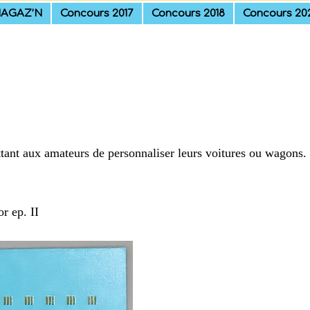
AGAZ’N
Concours 2017
Concours 2018
Concours 20
nt aux amateurs de personnaliser leurs voitures ou wagons. 
r ep. II