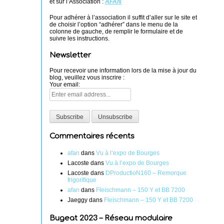
et sur l’Association :
AFAN
Pour adhérer à l’association il suffit d’aller sur le site et
de choisir l’option “adhérer” dans le menu de la
colonne de gauche, de remplir le formulaire et de
suivre les instructions.
Newsletter
Pour recevoir une information lors de la mise à jour du
blog, veuillez vous inscrire :
Your email:
Commentaires récents
afan
dans
Vu à l’expo de Bourges
Lacoste
dans
Vu à l’expo de Bourges
Lacoste
dans
DProductioN160 – Remorque
frigorifique
afan
dans
Fleischmann – 150 Y et BB 7200
Jaeggy
dans
Fleischmann – 150 Y et BB 7200
Bugeat 2023 – Réseau modulaire