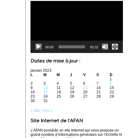
Lecteur
vidéo
00:00
00:32
Dates de mise à jour :
janvier 2023
L
M
M
J
V
S
D
1
2
3
4
5
6
7
8
9
10
11
12
13
14
15
16
17
18
19
20
21
22
23
24
25
26
27
28
29
30
31
« Déc
Fév »
Site Internet de l’AFAN
L’AFAN possède un site Internet qui vous propose un
grand nombre d’informations générales sur l’Echelle N