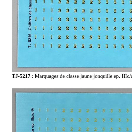
TJ-5217
: Marquages de classe jaune jonquille ep. IIIc