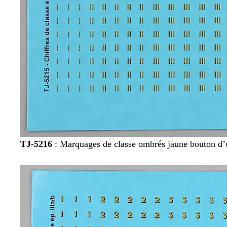
TJ-5216
: Marquages de classe ombrés jaune bouton d’o