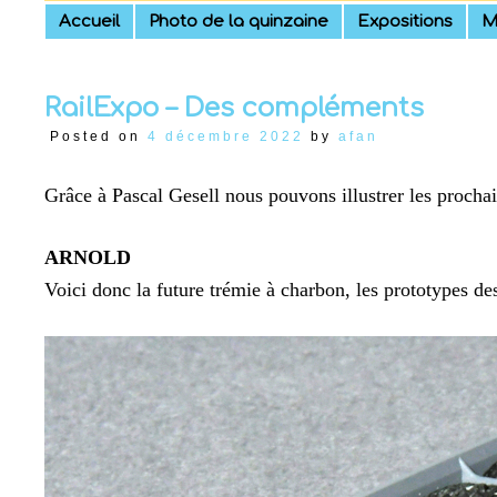
Skip
Accueil
Photo de la quinzaine
Expositions
M
to
content
RailExpo – Des compléments
Posted on
4 décembre 2022
by
afan
Grâce à Pascal Gesell nous pouvons illustrer les procha
ARNOLD
Voici donc la future trémie à charbon, les prototypes d