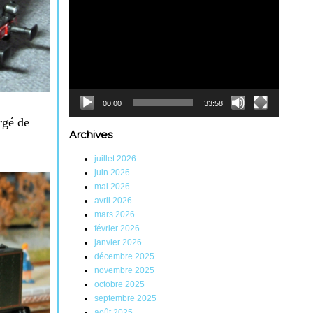
Lecteur
vidéo
00:00
33:58
rgé de
Archives
juillet 2026
juin 2026
mai 2026
avril 2026
mars 2026
février 2026
janvier 2026
décembre 2025
novembre 2025
octobre 2025
septembre 2025
août 2025