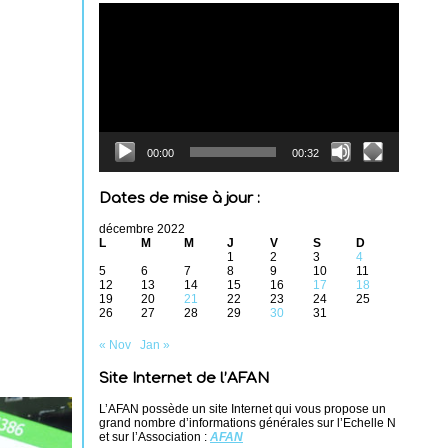
Lecteur
vidéo
00:00
00:32
Dates de mise à jour :
décembre 2022
L
M
M
J
V
S
D
1
2
3
4
5
6
7
8
9
10
11
12
13
14
15
16
17
18
19
20
21
22
23
24
25
26
27
28
29
30
31
« Nov
Jan »
Site Internet de l’AFAN
L’AFAN possède un site Internet qui vous propose un
grand nombre d’informations générales sur l’Echelle N
et sur l’Association :
AFAN