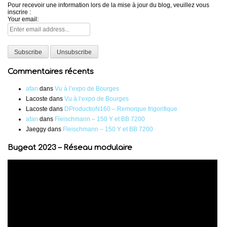
Pour recevoir une information lors de la mise à jour du blog, veuillez vous
inscrire :
Your email:
Commentaires récents
afan
dans
Vu à l’expo de Bourges
Lacoste
dans
Vu à l’expo de Bourges
Lacoste
dans
DProductioN160 – Remorque frigorifique
afan
dans
Fleischmann – 150 Y et BB 7200
Jaeggy
dans
Fleischmann – 150 Y et BB 7200
Bugeat 2023 – Réseau modulaire
Lecteur
vidéo