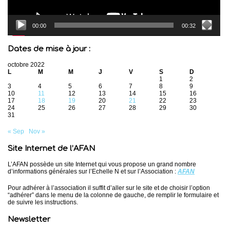
00:00
00:32
Dates de mise à jour :
octobre 2022
L
M
M
J
V
S
D
1
2
3
4
5
6
7
8
9
10
11
12
13
14
15
16
17
18
19
20
21
22
23
24
25
26
27
28
29
30
31
« Sep
Nov »
Site Internet de l’AFAN
L’AFAN possède un site Internet qui vous propose un grand nombre
d’informations générales sur l’Echelle N et sur l’Association :
AFAN
Pour adhérer à l’association il suffit d’aller sur le site et de choisir l’option
“adhérer” dans le menu de la colonne de gauche, de remplir le formulaire et
de suivre les instructions.
Newsletter