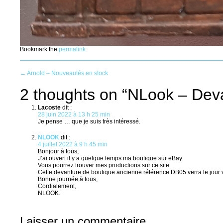
Bookmark the
permalink
.
Post
←
Arnold – Nouveautés en stock
2 thoughts on “
NLook – Deva
navigation
Lacoste
dit :
28 juin 2022 à 13 h 25 min
Je pense … que je suis très intéressé.
NLOOK
dit :
4 juillet 2022 à 9 h 45 min
Bonjour à tous,
J’ai ouvert il y a quelque temps ma boutique sur eBay.
Vous pourrez trouver mes productions sur ce site.
Cette devanture de boutique ancienne référence DB05 verra le jour ve
Bonne journée à tous,
Cordialement,
NLOOK.
Laisser un commentaire