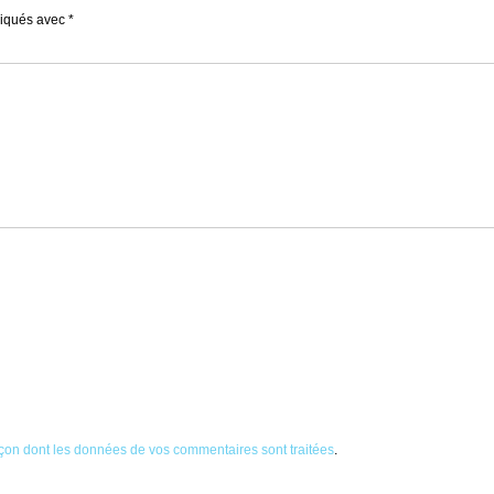
diqués avec
*
façon dont les données de vos commentaires sont traitées
.