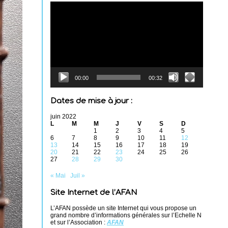
Lecteur
vidéo
00:00
00:32
Dates de mise à jour :
juin 2022
L
M
M
J
V
S
D
1
2
3
4
5
6
7
8
9
10
11
12
13
14
15
16
17
18
19
20
21
22
23
24
25
26
27
28
29
30
« Mai
Juil »
Site Internet de l’AFAN
L’AFAN possède un site Internet qui vous propose un
grand nombre d’informations générales sur l’Echelle N
et sur l’Association :
AFAN