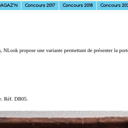
AGAZ’N
Concours 2017
Concours 2018
Concours 20
, NLook propose une variante permettant de présenter la port
e. Réf. DB05.