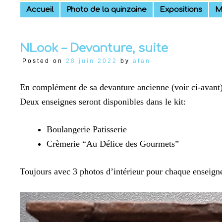
Skip
Accueil
Photo de la quinzaine
Expositions
M
to
content
NLook – Devanture, suite
Posted on
28 juin 2022
by
afan
En complément de sa devanture ancienne (voir ci-avant)
Deux enseignes seront disponibles dans le kit:
Boulangerie Patisserie
Crèmerie “Au Délice des Gourmets”
Toujours avec 3 photos d’intérieur pour chaque enseign