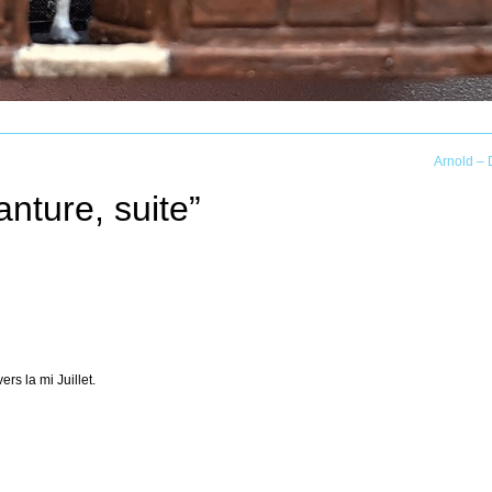
Arnold – 
nture, suite
”
rs la mi Juillet.