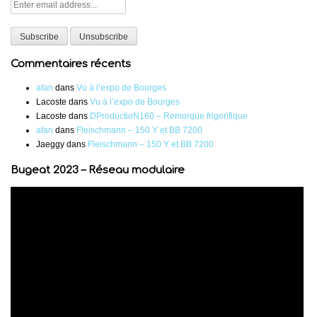
Commentaires récents
afan
dans
Vu à l’expo de Bourges
Lacoste
dans
Vu à l’expo de Bourges
Lacoste
dans
DProductioN160 – Remorque frigorifique
afan
dans
Fleischmann – 150 Y et BB 7200
Jaeggy
dans
Fleischmann – 150 Y et BB 7200
Bugeat 2023 – Réseau modulaire
Lecteur
vidéo