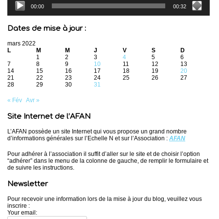
00:00
00:32
Dates de mise à jour :
mars 2022
L
M
M
J
V
S
D
1
2
3
4
5
6
7
8
9
10
11
12
13
14
15
16
17
18
19
20
21
22
23
24
25
26
27
28
29
30
31
« Fév
Avr »
Site Internet de l’AFAN
L’AFAN possède un site Internet qui vous propose un grand nombre
d’informations générales sur l’Echelle N et sur l’Association :
AFAN
Pour adhérer à l’association il suffit d’aller sur le site et de choisir l’option
“adhérer” dans le menu de la colonne de gauche, de remplir le formulaire et
de suivre les instructions.
Newsletter
Pour recevoir une information lors de la mise à jour du blog, veuillez vous
inscrire :
Your email: