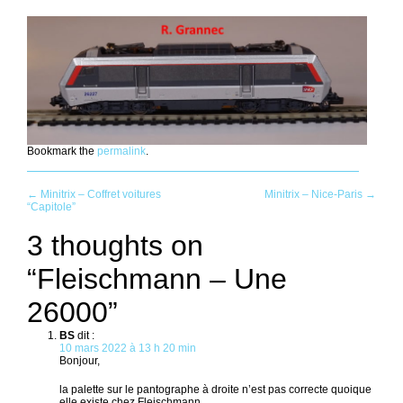
Bookmark the
permalink
.
Post
←
Minitrix – Coffret voitures
Minitrix – Nice-Paris
→
“Capitole”
navigation
3 thoughts on
“
Fleischmann – Une
26000
”
BS
dit :
10 mars 2022 à 13 h 20 min
Bonjour,
la palette sur le pantographe à droite n’est pas correcte quoique
elle existe chez Fleischmann.