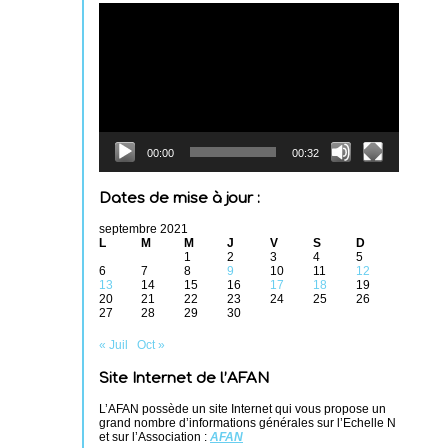
Lecteur
vidéo
00:00
00:32
Dates de mise à jour :
septembre 2021
L
M
M
J
V
S
D
1
2
3
4
5
6
7
8
9
10
11
12
13
14
15
16
17
18
19
20
21
22
23
24
25
26
27
28
29
30
« Juil
Oct »
Site Internet de l’AFAN
L’AFAN possède un site Internet qui vous propose un
grand nombre d’informations générales sur l’Echelle N
et sur l’Association :
AFAN