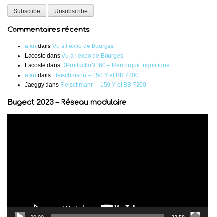
Commentaires récents
afan
dans
Vu à l’expo de Bourges
Lacoste
dans
Vu à l’expo de Bourges
Lacoste
dans
DProductioN160 – Remorque frigorifique
afan
dans
Fleischmann – 150 Y et BB 7200
Jaeggy
dans
Fleischmann – 150 Y et BB 7200
Bugeat 2023 – Réseau modulaire
Lecteur
vidéo