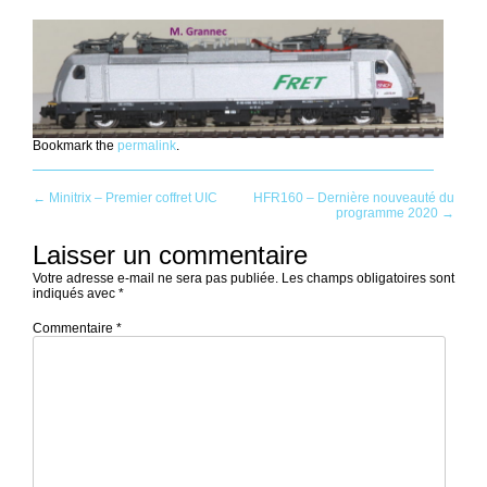
Bookmark the
permalink
.
Post
←
Minitrix – Premier coffret UIC
HFR160 – Dernière nouveauté du
programme 2020
→
navigation
Laisser un commentaire
Votre adresse e-mail ne sera pas publiée.
Les champs obligatoires sont
indiqués avec
*
Commentaire
*