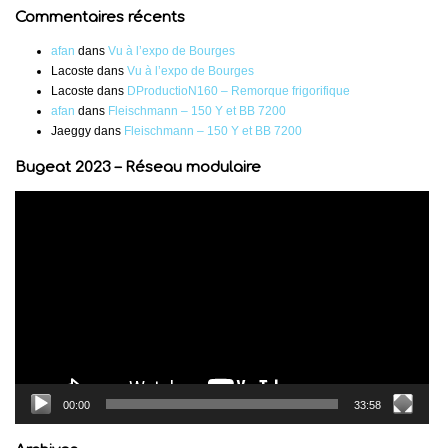
Commentaires récents
afan
dans
Vu à l’expo de Bourges
Lacoste
dans
Vu à l’expo de Bourges
Lacoste
dans
DProductioN160 – Remorque frigorifique
afan
dans
Fleischmann – 150 Y et BB 7200
Jaeggy
dans
Fleischmann – 150 Y et BB 7200
Bugeat 2023 – Réseau modulaire
Lecteur
vidéo
00:00
33:58