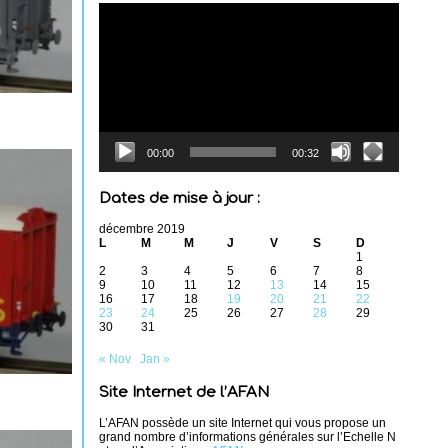
Lecteur
vidéo
00:00
00:32
Dates de mise à jour :
décembre 2019
L
M
M
J
V
S
D
1
2
3
4
5
6
7
8
9
10
11
12
13
14
15
16
17
18
19
20
21
22
23
24
25
26
27
28
29
30
31
« Nov
Jan »
Site Internet de l’AFAN
L’AFAN possède un site Internet qui vous propose un
grand nombre d’informations générales sur l’Echelle N