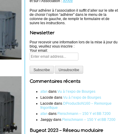
et sur l’Association :
AFAN
Pour adhérer à l’association il suffit d’aller sur le site et
de choisir l’option “adhérer” dans le menu de la
colonne de gauche, de remplir le formulaire et de
suivre les instructions.
Newsletter
Pour recevoir une information lors de la mise à jour du
blog, veuillez vous inscrire :
Your email:
Commentaires récents
afan
dans
Vu à l’expo de Bourges
Lacoste
dans
Vu à l’expo de Bourges
Lacoste
dans
DProductioN160 – Remorque
frigorifique
afan
dans
Fleischmann – 150 Y et BB 7200
Jaeggy
dans
Fleischmann – 150 Y et BB 7200
Bugeat 2023 – Réseau modulaire