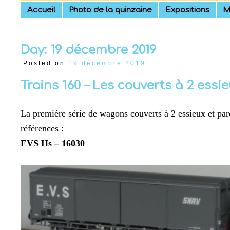
Skip
Accueil
Photo de la quinzaine
Expositions
M
to
content
Day:
19 décembre 2019
Posted on
19 décembre 2019
Trains 160 – Les couverts à 2 essi
La première série de wagons couverts à 2 essieux et paro
références :
EVS Hs – 16030