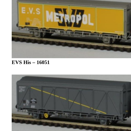
EVS His – 16051