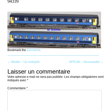
94339
Bookmark the
permalink
.
Post
←
Minifer – Un entrepôt
HFR160 – Nouveautés
→
Laisser un commentaire
navigation
Votre adresse e-mail ne sera pas publiée.
Les champs obligatoires sont
indiqués avec
*
Commentaire
*