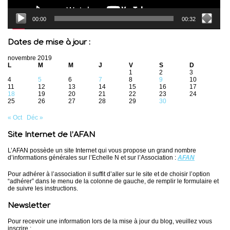
00:00
00:32
Dates de mise à jour :
novembre 2019
L
M
M
J
V
S
D
1
2
3
4
5
6
7
8
9
10
11
12
13
14
15
16
17
18
19
20
21
22
23
24
25
26
27
28
29
30
« Oct
Déc »
Site Internet de l’AFAN
L’AFAN possède un site Internet qui vous propose un grand nombre
d’informations générales sur l’Echelle N et sur l’Association :
AFAN
Pour adhérer à l’association il suffit d’aller sur le site et de choisir l’option
“adhérer” dans le menu de la colonne de gauche, de remplir le formulaire et
de suivre les instructions.
Newsletter
Pour recevoir une information lors de la mise à jour du blog, veuillez vous
inscrire :