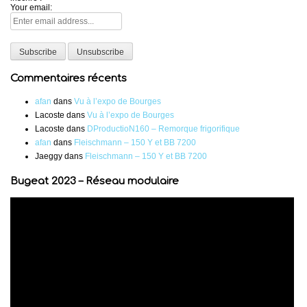
Your email:
Commentaires récents
afan
dans
Vu à l’expo de Bourges
Lacoste
dans
Vu à l’expo de Bourges
Lacoste
dans
DProductioN160 – Remorque frigorifique
afan
dans
Fleischmann – 150 Y et BB 7200
Jaeggy
dans
Fleischmann – 150 Y et BB 7200
Bugeat 2023 – Réseau modulaire
Lecteur
vidéo