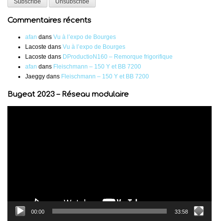
Commentaires récents
afan
dans
Vu à l’expo de Bourges
Lacoste
dans
Vu à l’expo de Bourges
Lacoste
dans
DProductioN160 – Remorque frigorifique
afan
dans
Fleischmann – 150 Y et BB 7200
Jaeggy
dans
Fleischmann – 150 Y et BB 7200
Bugeat 2023 – Réseau modulaire
Lecteur
vidéo
00:00
33:58