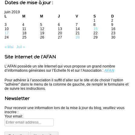
Dates de mise à jour :
juin 2019
L
M
M
J
V
S
D
1
2
3
4
5
6
7
8
9
10
11
12
13
14
15
16
17
18
19
20
21
22
23
24
25
26
27
28
29
30
« Mai
Juil »
Site Internet de l’AFAN
L’AFAN possède un site Internet qui vous propose un grand nombre
d’informations générales sur l’Echelle N et sur l’Association :
AFAN
Pour adhérer à l’association il suffit d’aller sur le site et de choisir l’option
“adhérer” dans le menu de la colonne de gauche, de remplir le formulaire et
de suivre les instructions.
Newsletter
Pour recevoir une information lors de la mise à jour du blog, veuillez vous
inscrire :
Your email: