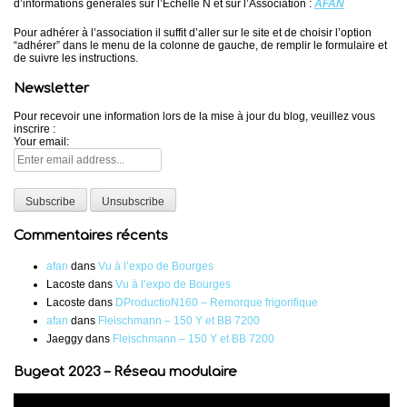
d’informations générales sur l’Echelle N et sur l’Association :
AFAN
Pour adhérer à l’association il suffit d’aller sur le site et de choisir l’option
“adhérer” dans le menu de la colonne de gauche, de remplir le formulaire et
de suivre les instructions.
Newsletter
Pour recevoir une information lors de la mise à jour du blog, veuillez vous
inscrire :
Your email:
Commentaires récents
afan
dans
Vu à l’expo de Bourges
Lacoste
dans
Vu à l’expo de Bourges
Lacoste
dans
DProductioN160 – Remorque frigorifique
afan
dans
Fleischmann – 150 Y et BB 7200
Jaeggy
dans
Fleischmann – 150 Y et BB 7200
Bugeat 2023 – Réseau modulaire
Lecteur