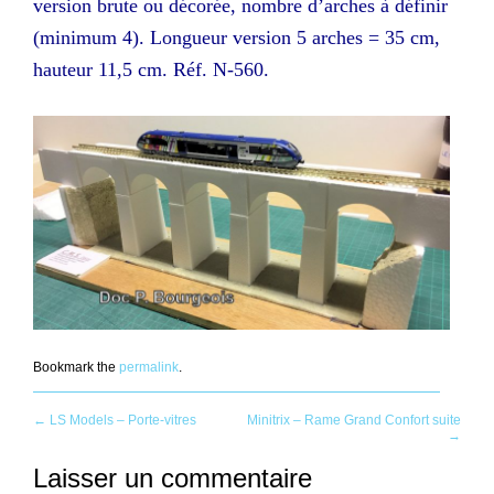
version brute ou décorée, nombre d’arches à définir
(minimum 4). Longueur version 5 arches = 35 cm,
hauteur 11,5 cm. Réf. N-560.
Bookmark the
permalink
.
Post
←
LS Models – Porte-vitres
Minitrix – Rame Grand Confort suite
→
navigation
Laisser un commentaire