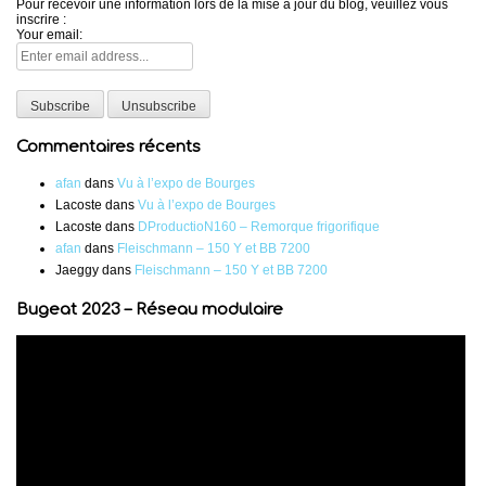
Pour recevoir une information lors de la mise à jour du blog, veuillez vous
inscrire :
Your email:
Commentaires récents
afan
dans
Vu à l’expo de Bourges
Lacoste
dans
Vu à l’expo de Bourges
Lacoste
dans
DProductioN160 – Remorque frigorifique
afan
dans
Fleischmann – 150 Y et BB 7200
Jaeggy
dans
Fleischmann – 150 Y et BB 7200
Bugeat 2023 – Réseau modulaire
Lecteur
vidéo