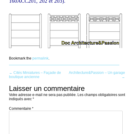
160ACC201, 202 et 203).
Bookmark the
permalink
.
Post
←
Cités Miniatures – Façade de
Architecture&Passion – Un garage
boutique ancienne
→
navigation
Laisser un commentaire
Votre adresse e-mail ne sera pas publiée.
Les champs obligatoires sont
indiqués avec
*
Commentaire
*