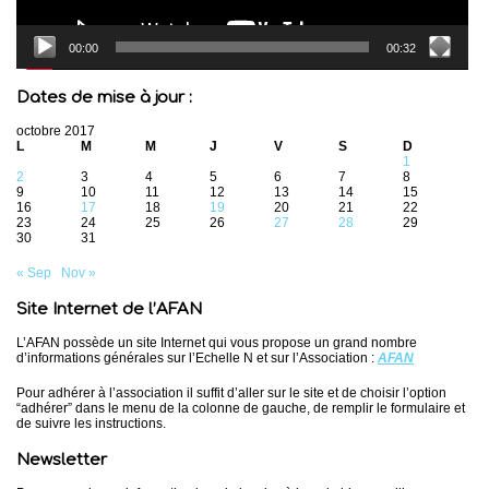
00:00
00:32
Dates de mise à jour :
octobre 2017
L
M
M
J
V
S
D
1
2
3
4
5
6
7
8
9
10
11
12
13
14
15
16
17
18
19
20
21
22
23
24
25
26
27
28
29
30
31
« Sep
Nov »
Site Internet de l’AFAN
L’AFAN possède un site Internet qui vous propose un grand nombre
d’informations générales sur l’Echelle N et sur l’Association :
AFAN
Pour adhérer à l’association il suffit d’aller sur le site et de choisir l’option
“adhérer” dans le menu de la colonne de gauche, de remplir le formulaire et
de suivre les instructions.
Newsletter