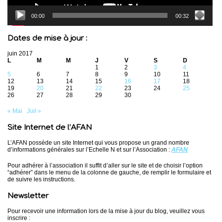
00:00
00:32
Dates de mise à jour :
juin 2017
L
M
M
J
V
S
D
1
2
3
4
5
6
7
8
9
10
11
12
13
14
15
16
17
18
19
20
21
22
23
24
25
26
27
28
29
30
« Mai
Juil »
Site Internet de l’AFAN
L’AFAN possède un site Internet qui vous propose un grand nombre
d’informations générales sur l’Echelle N et sur l’Association :
AFAN
Pour adhérer à l’association il suffit d’aller sur le site et de choisir l’option
“adhérer” dans le menu de la colonne de gauche, de remplir le formulaire et
de suivre les instructions.
Newsletter
Pour recevoir une information lors de la mise à jour du blog, veuillez vous
inscrire :