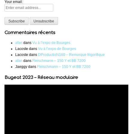
Your email:
Commentaires récents
afan
dans
Vu à l’expo de Bourges
Lacoste
dans
Vu à l’expo de Bourges
Lacoste
dans
DProductioN160 – Remorque frigorifique
afan
dans
Fleischmann – 150 Y et BB 7200
Jaeggy
dans
Fleischmann – 150 Y et BB 7200
Bugeat 2023 – Réseau modulaire
Lecteur
vidéo