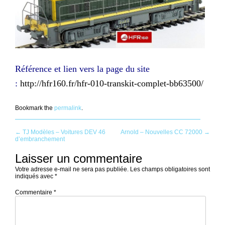
Référence et lien vers la page du site
:
http://hfr160.fr/hfr-010-transkit-complet-bb63500/
Bookmark the
permalink
.
Post
←
TJ Modèles – Voitures DEV 46
Arnold – Nouvelles CC 72000
→
d’embranchement
navigation
Laisser un commentaire
Votre adresse e-mail ne sera pas publiée.
Les champs obligatoires sont
indiqués avec
*
Commentaire
*