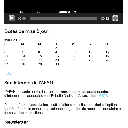
00:00
00:32
Dates de mise à jour :
mars 2017
L
M
M
J
V
S
D
1
2
3
4
5
6
7
8
9
10
11
12
13
14
15
16
17
18
19
20
21
22
23
24
25
26
27
28
29
30
31
Avr »
Site Internet de l’AFAN
L’AFAN possède un site Internet qui vous propose un grand nombre
d’informations générales sur l’Echelle N et sur l’Association :
AFAN
Pour adhérer à l’association il suffit d’aller sur le site et de choisir l’option
“adhérer” dans le menu de la colonne de gauche, de remplir le formulaire et
de suivre les instructions.
Newsletter