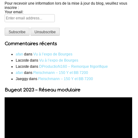
Pour recevoir une information lors de la mise à jour du blog, veuillez vous
inscrire :
Your email:
Commentaires récents
afan
dans
Vu à l’expo de Bourges
Lacoste
dans
Vu à l’expo de Bourges
Lacoste
dans
DProductioN160 – Remorque frigorifique
afan
dans
Fleischmann – 150 Y et BB 7200
Jaeggy
dans
Fleischmann – 150 Y et BB 7200
Bugeat 2023 – Réseau modulaire
Lecteur
vidéo