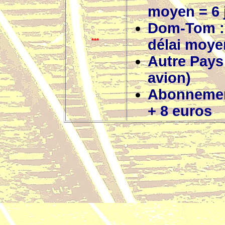
moyen = 6 
Dom-Tom
:
délai moyen
***
Autre Pays 
avion)
Abonnement 
+
8 euros