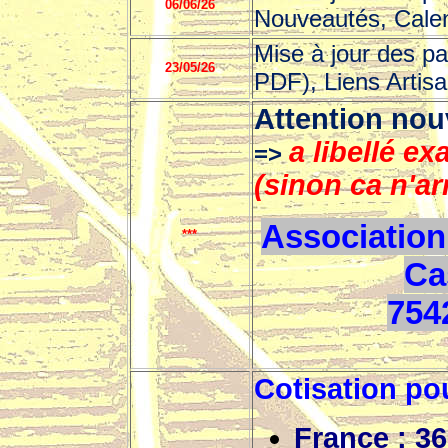
06/06/26
Nouveautés, Calen
Mise à jour des p
23/05/26
PDF), Liens Artisa
Attention nou
a libellé 
=>
(sinon ca n'ar
Association
***
Ca
754
Cotisation pou
France : 36