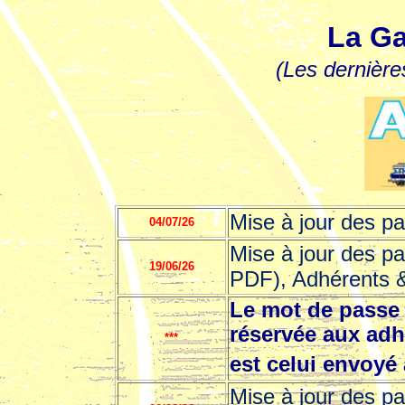
La Ga
(Les dernière
Mise à jour des p
04/07/26
Mise à jour des p
19/06/26
PDF), Adhérents 
Le mot de passe 
réservée aux adh
***
est celui envoyé
Mise à jour des p